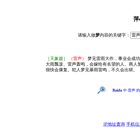
萍
请输入做
梦
内容的关键字：
［天象篇］
（雷声）
梦见雷雨大作，事业会成功
大雨瓢泼、雷声轰鸣，会嫁给有名望的人。商人
很快会康复。犯人梦见暴雨雷鸣，不久会出狱。
Baidu
中 雷声 
IP地址查询
手机位