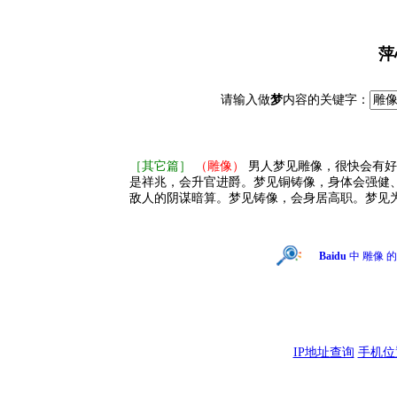
萍
请输入做
梦
内容的关键字：
［其它篇］
（雕像）
男人梦见雕像，很快会有好
是祥兆，会升官进爵。梦见铜铸像，身体会强健
敌人的阴谋暗算。梦见铸像，会身居高职。梦见
Baidu
中 雕像 
IP地址查询
手机位