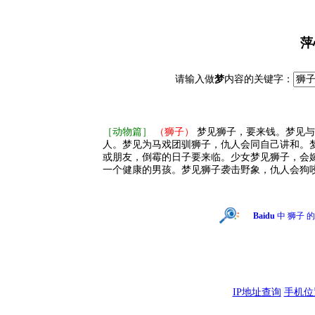
萍
请输入做
梦
内容的关键字：
［动物篇］
（狮子）
梦见狮子，要来钱。梦见与
人。梦见为马戏团驯狮子，仇人会同自己讲和。
或朋友，倒霉的日子要来临。少女梦见狮子，会
一个健康的男孩。梦见狮子袭击野象，仇人会狗
Baidu
中 狮子 
IP地址查询
手机位