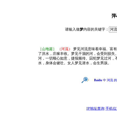
萍
请输入做
梦
内容的关键字：
［山地篇］
（河流）
梦见河流意味着幸福、富有
了洪水，庄稼丰收。梦见干涸的河，会受到损失
河，一切顺心如意，捷报频传。囚犯梦见过河，
水，身体会健壮。女人梦见潜水，会生男孩。
Baidu
中 河流 
IP地址查询
手机位