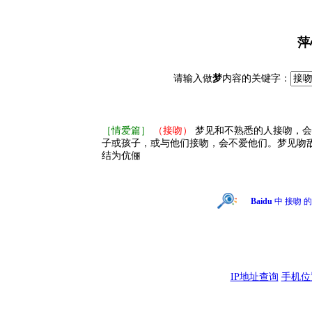
萍
请输入做
梦
内容的关键字：
［情爱篇］
（接吻）
梦见和不熟悉的人接吻，会
子或孩子，或与他们接吻，会不爱他们。梦见吻
结为伉俪
Baidu
中 接吻 
IP地址查询
手机位