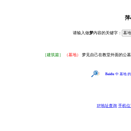
萍
请输入做
梦
内容的关键字：
［建筑篇］
（墓地）
梦见自己在教堂外面的公墓
Baidu
中 墓地 
IP地址查询
手机位