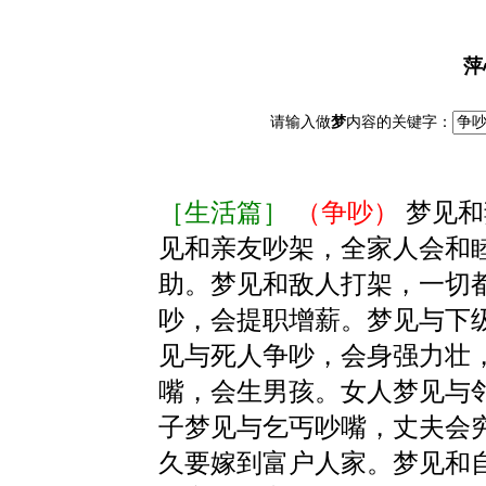
萍
请输入做
梦
内容的关键字：
［生活篇］
（争吵）
梦见和
见和亲友吵架，全家人会和
助。梦见和敌人打架，一切
吵，会提职增薪。梦见与下
见与死人争吵，会身强力壮
嘴，会生男孩。女人梦见与
子梦见与乞丐吵嘴，丈夫会
久要嫁到富户人家。梦见和